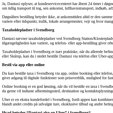
Ja, Dantaxi oplyser, at kundeservicecenteret har åbent
24 timer i døgn
om tidlig transport til tog, sen ankomst, lufthavnstransport, indkøb, arb
Døgnåben bestilling betyder ikke, at ankomsttiden altid er den samme p
variere efter tidspunkt, trafik, lokale arrangementer, vejr og hvor man
Taxaholdepladser i Svendborg
Dantaxi nævner taxaholdepladser ved Svendborg Station/Klosterplads og
tilgængeligheden kan variere, og telefon- eller app-bestilling giver of
Taxaholdepladser i Svendborg er især praktiske, når du allerede befi
eller Skårup, kan du i stedet bestille Dantaxi via telefon eller Uber-
Bestil via app eller online
Du kan bestille taxa i Svendborg via app, online booking eller telefo
giver adgang til digitale funktioner som prisoverblik, mulighed for fast
Online booking er en god løsning, når du vil bestille en taxa i Svendbor
du gerne vil indtaste afhentningssted, destination og kontaktoplysning
Uber er en ekstra kundefordel i Svendborg, fordi appen kan kombiner
blandt andet credits på udvalgte ture, eksklusive tilbud og andre betin
Hvad betyder “Dantaxi also on Uber” i Svendborg?