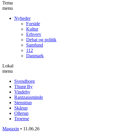
Tema
menu
Nyheder
Forside
Kultur
Erhverv
Debat og politik
Samfund
112
Danmark
Lokal
menu
Svendborg
Thurø By
Vindeby
Rantzausminde
Stenstrup
Skårup
Ollerup
Troense
Magaxin
•
11.06.26