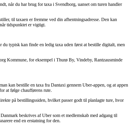
ndt, når du har brug for taxa i Svendborg, uanset om turen handler
stiller, til taxaen er fremme ved din afhentningsadresse. Den kan
når tidspunktet er vigtigt.
 typisk kan finde en ledig taxa uden først at bestille digitalt, men
Svendborg Kommune, for eksempel i Thurø By, Vindeby, Rantzausminde
at man kan bestille en taxa fra Dantaxi gennem Uber-appen, og at appen
for at følge chaufførens rute.
rekte på bestillingssiden, hvilket passer godt til planlagte ture, hvor
e i Danmark beskrives af Uber som et medlemskab med adgang til
 snarere end en erstatning for den.