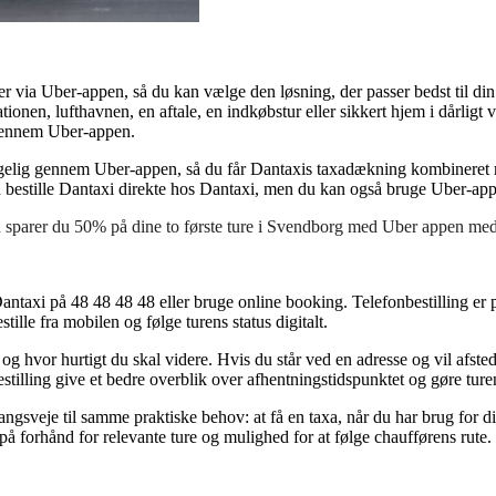
er via Uber-appen, så du kan vælge den løsning, der passer bedst til din
tationen, lufthavnen, en aftale, en indkøbstur eller sikkert hjem i dårligt
 gennem Uber-appen.
elig gennem Uber-appen, så du får Dantaxis taxadækning kombineret med
 bestille Dantaxi direkte hos Dantaxi, men du kan også bruge Uber-appe
 nu sparer du 50% på dine to første ture i Svendborg med Uber appen
ntaxi på 48 48 48 48 eller bruge online booking. Telefonbestilling er pr
stille fra mobilen og følge turens status digitalt.
 og hvor hurtigt du skal videre. Hvis du står ved en adresse og vil afs
dbestilling give et bedre overblik over afhentningstidspunktet og gøre tu
veje til samme praktiske behov: at få en taxa, når du har brug for d
på forhånd for relevante ture og mulighed for at følge chaufførens rute.