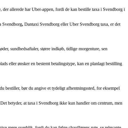
der allerede har Uber-appen, fordi de kan bestille taxa i Svendborg i
axa Svendborg
,
Dantaxi Svendborg
eller
Uber Svendborg taxa, er det
øder, sundhedsaftaler, større indkøb, tidlige morgenture, sen
lads eller ønsker en bestemt betalingstype, kan en planlagt bestilling
u bestiller, bør du angive et tydeligt afhentningssted, for eksempel
et betyder, at taxa i Svendborg ikke kun handler om centrum, men
ive mere overblik, fordi du kan følge chaufførens rute, se relevante