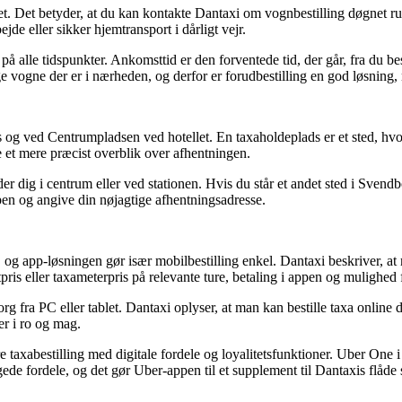
et. Det betyder, at du kan kontakte Dantaxi om vognbestilling døgnet ru
ejde eller sikker hjemtransport i dårligt vejr.
å alle tidspunkter. Ankomsttid er den forventede tid, der går, fra du be
ge vogne der er i nærheden, og derfor er forudbestilling en god løsning, 
 ved Centrumpladsen ved hotellet. En taxaholdeplads er et sted, hvor du
te et mere præcist overblik over afhentningen.
nder dig i centrum eller ved stationen. Hvis du står et andet sted i 
appen og angive din nøjagtige afhentningsadresse.
n, og app-løsningen gør især mobilbestilling enkel. Dantaxi beskriver, 
pris eller taxameterpris på relevante ture, betaling i appen og mulighed 
g fra PC eller tablet. Dantaxi oplyser, at man kan bestille taxa online di
er i ro og mag.
e taxabestilling med digitale fordele og loyalitetsfunktioner. Uber On
gede fordele, og det gør Uber-appen til et supplement til Dantaxis flåde