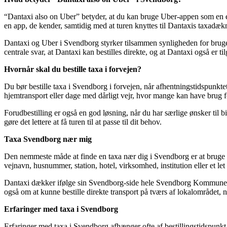
“Dantaxi also on Uber” betyder, at du kan bruge Uber-appen som en eks
en app, de kender, samtidig med at turen knyttes til Dantaxis taxadæ
Dantaxi og Uber i Svendborg styrker tilsammen synligheden for brugere
centrale svar, at Dantaxi kan bestilles direkte, og at Dantaxi også e
Hvornår skal du bestille taxa i forvejen?
Du bør bestille taxa i Svendborg i forvejen, når afhentningstidspunktet
hjemtransport eller dage med dårligt vejr, hvor mange kan have brug f
Forudbestilling er også en god løsning, når du har særlige ønsker til b
gøre det lettere at få turen til at passe til dit behov.
Taxa Svendborg nær mig
Den nemmeste måde at finde en taxa nær dig i Svendborg er at bruge din
vejnavn, husnummer, station, hotel, virksomhed, institution eller et l
Dantaxi dækker ifølge sin Svendborg-side hele Svendborg Kommune,
også om at kunne bestille direkte transport på tværs af lokalområdet, nå
Erfaringer med taxa i Svendborg
Erfaringer med taxa i Svendborg afhænger ofte af bestillingstidspunkt,