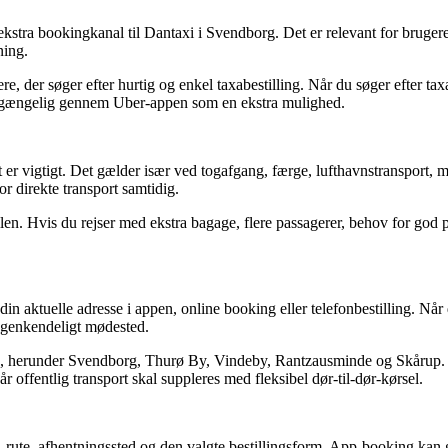
tra bookingkanal til Dantaxi i Svendborg. Det er relevant for brugere, 
kning.
, der søger efter hurtig og enkel taxabestilling. Når du søger efter t
r tilgængelig gennem Uber-appen som en ekstra mulighed.
 er vigtigt. Det gælder især ved togafgang, færge, lufthavnstransport, m
or direkte transport samtidig.
ilen. Hvis du rejser med ekstra bagage, flere passagerer, behov for god p
 aktuelle adresse i appen, online booking eller telefonbestilling. Når d
et genkendeligt mødested.
 herunder Svendborg, Thurø By, Vindeby, Rantzausminde og Skårup. D
r offentlig transport skal suppleres med fleksibel dør-til-dør-kørsel.
 rute, afhentningssted og den valgte bestillingsform. App-booking kan g