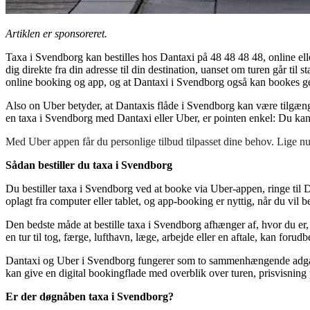
Artiklen er sponsoreret.
Taxa i Svendborg kan bestilles hos Dantaxi på 48 48 48 48, online ell
dig direkte fra din adresse til din destination, uanset om turen går til s
online booking og app, og at Dantaxi i Svendborg også kan bookes
Also on Uber betyder, at Dantaxis flåde i Svendborg kan være tilgæng
en taxa i Svendborg med Dantaxi eller Uber, er pointen enkel: Du kan
Med Uber appen får du personlige tilbud tilpasset dine behov. Lige
Sådan bestiller du taxa i Svendborg
Du bestiller taxa i Svendborg ved at booke via Uber-appen, ringe til Da
oplagt fra computer eller tablet, og app-booking er nyttig, når du vil be
Den bedste måde at bestille taxa i Svendborg afhænger af, hvor du er,
en tur til tog, færge, lufthavn, læge, arbejde eller en aftale, kan foru
Dantaxi og Uber i Svendborg fungerer som to sammenhængende adgangs
kan give en digital bookingflade med overblik over turen, prisvisning 
Er der døgnåben taxa i Svendborg?