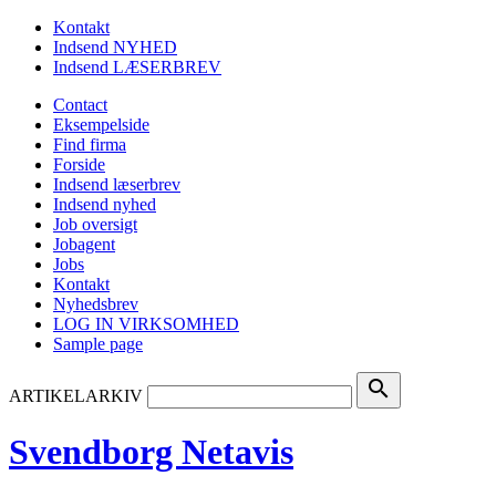
Kontakt
Indsend NYHED
Indsend LÆSERBREV
Contact
Eksempelside
Find firma
Forside
Indsend læserbrev
Indsend nyhed
Job oversigt
Jobagent
Jobs
Kontakt
Nyhedsbrev
LOG IN VIRKSOMHED
Sample page
search
ARTIKELARKIV
Svendborg Netavis