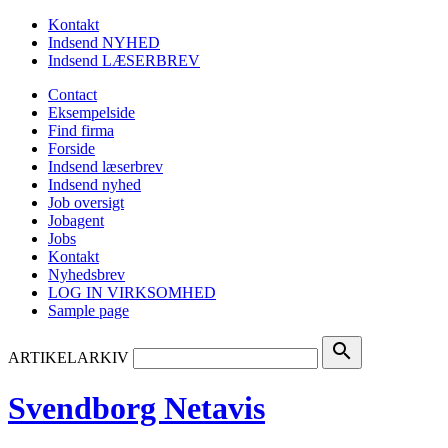
Kontakt
Indsend NYHED
Indsend LÆSERBREV
Contact
Eksempelside
Find firma
Forside
Indsend læserbrev
Indsend nyhed
Job oversigt
Jobagent
Jobs
Kontakt
Nyhedsbrev
LOG IN VIRKSOMHED
Sample page
search
ARTIKELARKIV
Svendborg Netavis