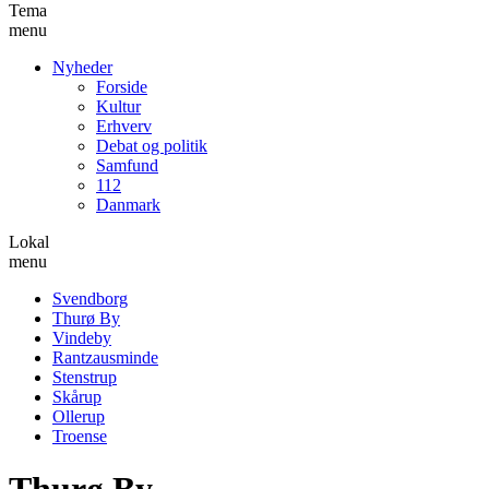
Tema
menu
Nyheder
Forside
Kultur
Erhverv
Debat og politik
Samfund
112
Danmark
Lokal
menu
Svendborg
Thurø By
Vindeby
Rantzausminde
Stenstrup
Skårup
Ollerup
Troense