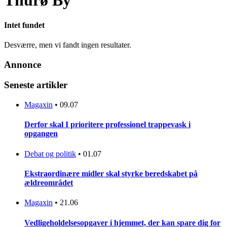
Thurø By
Intet fundet
Desværre, men vi fandt ingen resultater.
Annonce
Seneste artikler
Magaxin
•
09.07
Derfor skal I prioritere professionel trappevask i
opgangen
Debat og politik
•
01.07
Ekstraordinære midler skal styrke beredskabet på
ældreområdet
Magaxin
•
21.06
Vedligeholdelsesopgaver i hjemmet, der kan spare dig for