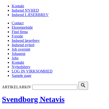
Kontakt
Indsend NYHED
Indsend LÆSERBREV
Contact
Eksempelside
Find firma
Forside
Indsend læserbrev
Indsend nyhed
Job oversigt
Jobagent
Jobs
Kontakt
Nyhedsbrev
LOG IN VIRKSOMHED
Sample page
search
ARTIKELARKIV
Svendborg Netavis