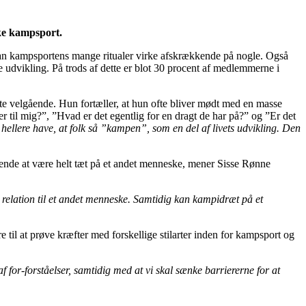
ke kampsport.
kan kampsportens mange ritualer virke afskrækkende på nogle. Også
 udvikling. På trods af dette er blot 30 procent af medlemmerne i
e velgående. Hun fortæller, at hun ofte bliver mødt med en masse
 til mig?”, ”Hvad er det egentlig for en dragt de har på?” og ”Er det
 hellere have, at folk så ”kampen”, som en del af livets udvikling. Den
ende at være helt tæt på et andet menneske, mener Sisse Rønne
i relation til et andet menneske. Samtidig kan kampidræt på et
til at prøve kræfter med forskellige stilarter inden for kampsport og
af for-forståelser, samtidig med at vi skal sænke barriererne for at