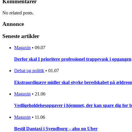
Kommentarer
No related posts.
Annonce
Seneste artikler
Magaxin
•
09.07
Derfor skal I prioritere professionel trappevask i opgangen
Debat og politik
•
01.07
Ekstraordinære midler skal styrke beredskabet på ældreo
Magaxin
•
21.06
Vedligeholdelsesopgaver i hjemmet, der kan spare dig for 
Magaxin
•
11.06
Bestil Dantaxi i Svendborg – also on Uber