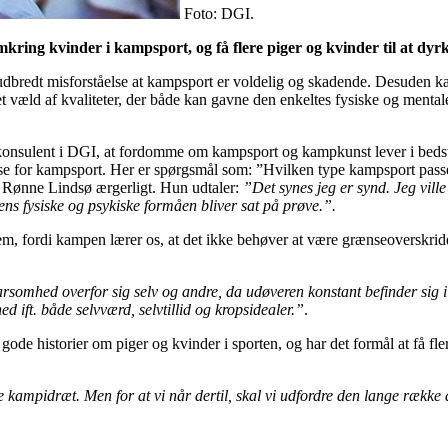
Foto: DGI.
ng kvinder i kampsport, og få flere piger og kvinder til at dyr
udbredt misforståelse at kampsport er voldelig og skadende. Desuden 
væld af kvaliteter, der både kan gavne den enkeltes fysiske og mentale
skonsulent i DGI, at fordomme om kampsport og kampkunst lever i bedst
sse for kampsport. Her er spørgsmål som: ”Hvilken type kampsport passer
e Rønne Lindsø ærgerligt. Hun udtaler:
”Det synes jeg er synd. Jeg ville
s fysiske og psykiske formåen bliver sat på prøve.”.
m, fordi kampen lærer os, at det ikke behøver at være grænseoverskrid
varsomhed overfor sig selv og andre, da udøveren konstant befinder sig 
d ift. både selvværd, selvtillid og kropsidealer.”
.
historier om piger og kvinder i sporten, og har det formål at få flere 
yrke kampidræt. Men for at vi når dertil, skal vi udfordre den lange række 