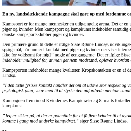
En ny, landsdækkende kampagne skal gøre op med fordomme omkri
Kampsport er for mange mennesker en utilgængelig arena. Det er en 
piger og kvinder. Men kampsport og kampkunst indeholder samtidig et 
danske kampsportsklubber piger og kvinder.
Den primære grund til dette er ifølge Sisse Rønne Lindsø, udvikling
spørgsmål, når hun er i kontakt med piger og kvinder der viser intere
ikke for voldsomt for mig?” nogle af gengangerne. Det er ifølge Siss
indeholder mulighed for, at man gennem modstand, oplever hvordan en
Kampsporten indeholder mange kvaliteter. Kropskontakten er en af de
Lindsø.
”I den tætte fysiske kontakt handler det om at udøve stor respekt og 
psykologisk plan, være med til at styrke den udfordrede mentale sundhe
Kampagnen frem imod Kvindernes Kampidrætsdag 8. marts fortæller gode 
kampkunst.
”Jeg er sikker på, at der er potentiale for at få flere kvinder til at d
komme i gang med at dyrke kampidræt.”
siger Sisse Rønne Lindsø.