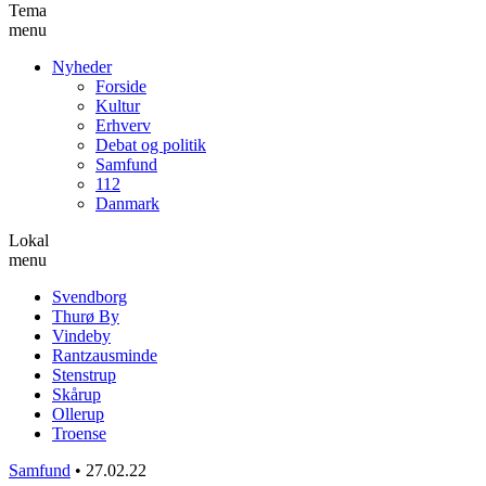
Tema
menu
Nyheder
Forside
Kultur
Erhverv
Debat og politik
Samfund
112
Danmark
Lokal
menu
Svendborg
Thurø By
Vindeby
Rantzausminde
Stenstrup
Skårup
Ollerup
Troense
Samfund
•
27.02.22