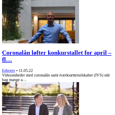
Coronalån løfter konkurstallet for april –
fl…
Erhverv
•
11.05.22
Virksomheder med coronalån samt iværksætterselskaber (IVS) står
bag mange a…