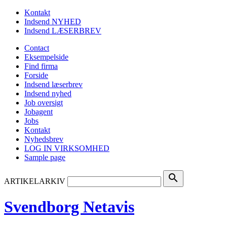
Kontakt
Indsend NYHED
Indsend LÆSERBREV
Contact
Eksempelside
Find firma
Forside
Indsend læserbrev
Indsend nyhed
Job oversigt
Jobagent
Jobs
Kontakt
Nyhedsbrev
LOG IN VIRKSOMHED
Sample page
search
ARTIKELARKIV
Svendborg Netavis