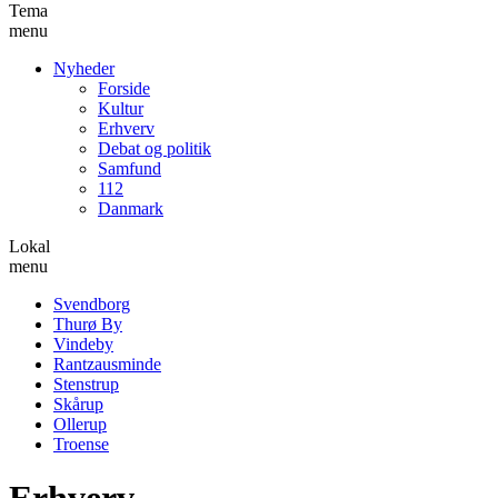
Tema
menu
Nyheder
Forside
Kultur
Erhverv
Debat og politik
Samfund
112
Danmark
Lokal
menu
Svendborg
Thurø By
Vindeby
Rantzausminde
Stenstrup
Skårup
Ollerup
Troense