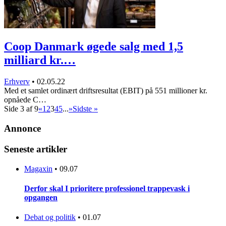
Coop Danmark øgede salg med 1,5
milliard kr.…
Erhverv
•
02.05.22
Med et samlet ordinært driftsresultat (EBIT) på 551 millioner kr.
opnåede C…
Side 3 af 9
«
1
2
3
4
5
...
»
Sidste »
Annonce
Seneste artikler
Magaxin
•
09.07
Derfor skal I prioritere professionel trappevask i
opgangen
Debat og politik
•
01.07